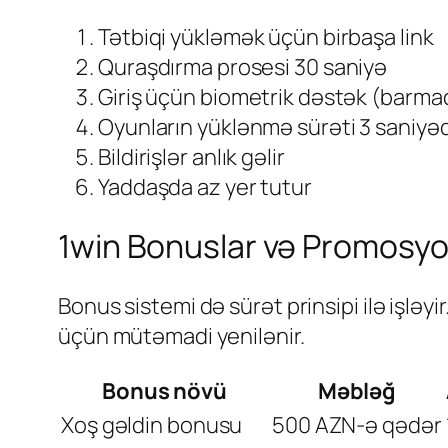
Tətbiqi yükləmək üçün birbaşa link
Quraşdırma prosesi 30 saniyə
Giriş üçün biometrik dəstək (barmaq
Oyunların yüklənmə sürəti 3 saniyə
Bildirişlər anlık gəlir
Yaddaşda az yer tutur
1win Bonuslar və Promosyon
Bonus sistemi də sürət prinsipi ilə işlə
üçün mütəmadi yenilənir.
Bonus növü
Məbləğ
Xoş gəldin bonusu
500 AZN-ə qədər