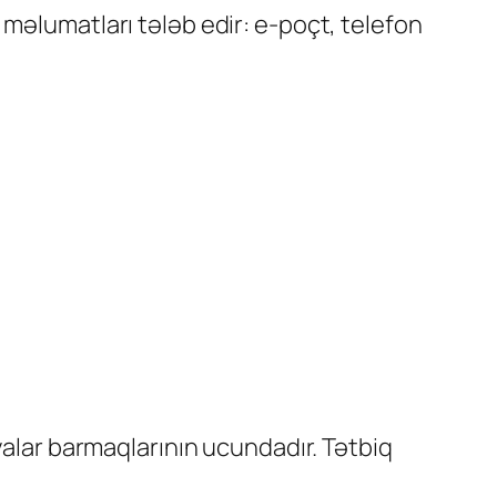
 məlumatları tələb edir: e-poçt, telefon
yalar barmaqlarının ucundadır. Tətbiq