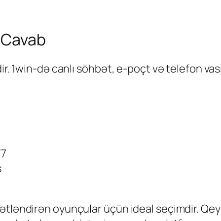
k Cavab
dir. 1win-də canlı söhbət, e-poçt və telefon va
/7
s
mətləndirən oyunçular üçün ideal seçimdir. Qe