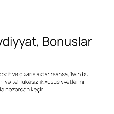
ydiyyat, Bonuslar
zit və çıxarış axtarırsansa, 1win bu
nı və təhlükəsizlik xüsusiyyətlərini
də nəzərdən keçir.