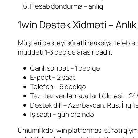
Hesab dondurma – anlıq
1win Dəstək Xidməti – Anlı
Müştəri dəstəyi sürətli reaksiya tələb e
müddəti 1-3 dəqiqə arasındadır.
Canlı söhbət – 1 dəqiqə
E-poçt – 2 saat
Telefon – 5 dəqiqə
Tez-tez verilən suallar bölməsi – 24
Dəstək dili – Azərbaycan, Rus, İngili
İş saatı – gün ərzində
Ümumilikdə, win platforması sürəti qiy