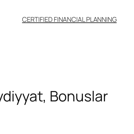
CERTIFIED FINANCIAL PLANNING
ydiyyat, Bonuslar