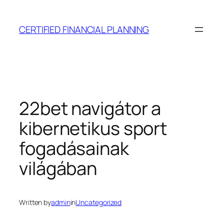
Skip
to
CERTIFIED FINANCIAL PLANNING
content
22bet navigátor a
kibernetikus sport
fogadásainak
világában
Written by
admin
in
Uncategorized