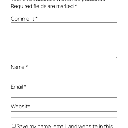
Required fields are marked
*
Comment
*
Name
*
Email
*
Website
Save my name, email, and website in this