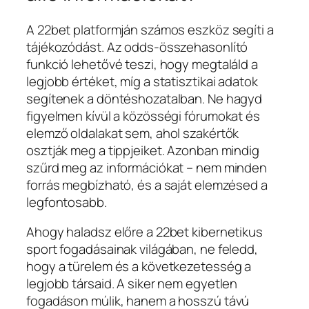
A 22bet platformján számos eszköz segíti a
tájékozódást. Az odds-összehasonlító
funkció lehetővé teszi, hogy megtaláld a
legjobb értéket, míg a statisztikai adatok
segítenek a döntéshozatalban. Ne hagyd
figyelmen kívül a közösségi fórumokat és
elemző oldalakat sem, ahol szakértők
osztják meg a tippjeiket. Azonban mindig
szűrd meg az információkat – nem minden
forrás megbízható, és a saját elemzésed a
legfontosabb.
Ahogy haladsz előre a 22bet kibernetikus
sport fogadásainak világában, ne feledd,
hogy a türelem és a következetesség a
legjobb társaid. A siker nem egyetlen
fogadáson múlik, hanem a hosszú távú