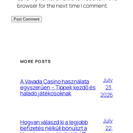
browser for the next time I comment.
MORE POSTS
July
A Vavada Casino használata
23,
egyszerűen – Tippek kezdő és
haladó játékosoknak
2026
July
Hogyan válaszd ki a legjobb
22,
befizetés nélküli bónuszt a