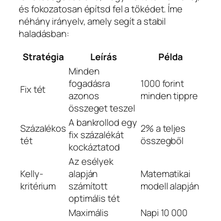
és fokozatosan építsd fel a tőkédet. Íme
néhány irányelv, amely segít a stabil
haladásban:
Stratégia
Leírás
Példa
Minden
fogadásra
1000 forint
Fix tét
azonos
minden tippre
összeget teszel
A bankrollod egy
Százalékos
2% a teljes
fix százalékát
tét
összegből
kockáztatod
Az esélyek
Kelly-
alapján
Matematikai
kritérium
számított
modell alapján
optimális tét
Maximális
Napi 10 000