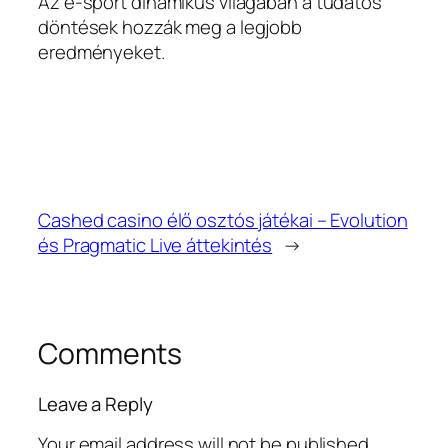
Az e-sport dinamikus világában a tudatos
döntések hozzák meg a legjobb
eredményeket.
Cashed casino élő osztós játékai – Evolution
és Pragmatic Live áttekintés
→
Comments
Leave a Reply
Your email address will not be published.