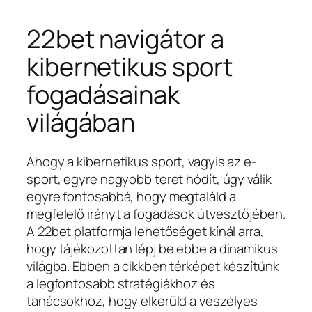
22bet navigátor a
kibernetikus sport
fogadásainak
világában
Ahogy a kibernetikus sport, vagyis az e-
sport, egyre nagyobb teret hódít, úgy válik
egyre fontosabbá, hogy megtaláld a
megfelelő irányt a fogadások útvesztőjében.
A 22bet platformja lehetőséget kínál arra,
hogy tájékozottan lépj be ebbe a dinamikus
világba. Ebben a cikkben térképet készítünk
a legfontosabb stratégiákhoz és
tanácsokhoz, hogy elkerüld a veszélyes