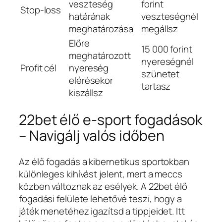
veszteség
forint
Stop-loss
határának
veszteségnél
meghatározása
megállsz
Előre
15 000 forint
meghatározott
nyereségnél
Profit cél
nyereség
szünetet
elérésekor
tartasz
kiszállsz
22bet élő e-sport fogadások
– Navigálj valós időben
Az élő fogadás a kibernetikus sportokban
különleges kihívást jelent, mert a meccs
közben változnak az esélyek. A 22bet élő
fogadási felülete lehetővé teszi, hogy a
játék menetéhez igazítsd a tippjeidet. Itt