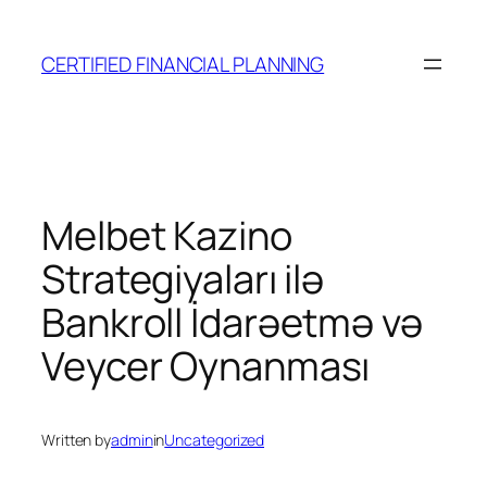
Skip
to
CERTIFIED FINANCIAL PLANNING
content
Melbet Kazino
Strategiyaları ilə
Bankroll İdarəetmə və
Veycer Oynanması
Written by
admin
in
Uncategorized