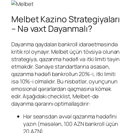
Melbet Kazino Strategiyaları
– Nə vaxt Dayanmalı?
Dayanma qaydaları bankroll idarəetməsində
kritik rol oynayır. Melbet üçün tövsiyə olunan
strategiya, qazanma hədəfi və itki limiti təyin
etməkdir. Sənaye standartlarına əsasən,
qazanma hədəfi bankrollun 20%-i, itki limiti
isə 10%-i olmalıdır. Bu nisbətlər, oyunçunun
emosional qərarlardan qaçmasına kömək
edir. Aşağıdakı checklist, Melbet-də
dayanma qərarını optimallaşdırır:
Hər seansdan əvvəl qazanma hədəfini
yazın (məsələn, 100 AZN bankroll üçün
20 AZN).