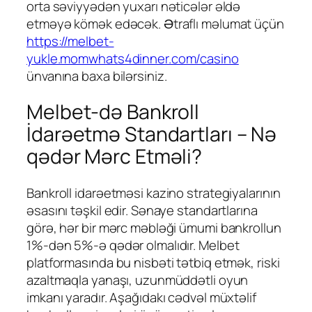
orta səviyyədən yuxarı nəticələr əldə
etməyə kömək edəcək. Ətraflı məlumat üçün
https://melbet-
yukle.momwhats4dinner.com/casino
ünvanına baxa bilərsiniz.
Melbet-də Bankroll
İdarəetmə Standartları – Nə
qədər Mərc Etməli?
Bankroll idarəetməsi kazino strategiyalarının
əsasını təşkil edir. Sənaye standartlarına
görə, hər bir mərc məbləği ümumi bankrollun
1%-dən 5%-ə qədər olmalıdır. Melbet
platformasında bu nisbəti tətbiq etmək, riski
azaltmaqla yanaşı, uzunmüddətli oyun
imkanı yaradır. Aşağıdakı cədvəl müxtəlif