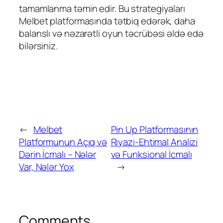
tamamlanma təmin edir. Bu strategiyaları
Melbet platformasında tətbiq edərək, daha
balanslı və nəzarətli oyun təcrübəsi əldə edə
bilərsiniz.
←
Melbet
Pin Up Platformasının
Platformunun Açıq və
Riyazi-Ehtimal Analizi
Dərin İcmalı – Nələr
və Funksional İcmalı
Var, Nələr Yox
→
Comments