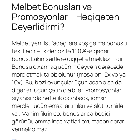
Melbet Bonusları və
Promosyonlar – Həqiqətən
Dəyərlidirmi?
Melbet yeni istifadəçilərə xoş gəlmə bonusu
təklif edir – ilk depozitə 100%-ə qədər
bonus. Lakin şərtlərə diqqət etmək lazımdır.
Bonusu çıxarmaq üçün müəyyən dərəcədə
mərc etmək tələb olunur (məsələn, 5x və ya
10x). Bu, bəzi oyunçular üçün asan olsa da,
digərləri üçün çətin ola bilər. Promosyonlar
siyahısında həftəlik cashback, idman
mərcləri üçün əmsal artımları və slot turnirləri
var. Mənim fikrimcə, bonuslar cəlbedici
görünür, amma incə xətləri oxumadan qərar
vermək olmaz.