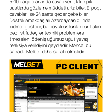
5-10 dəqiqə ərzində cavab verir, lakin pik
saatlarda gözləmə müddəti arta bilər. E-poçt
cavabları isə 24 saata qədər çəkə bilər.
Dəstək əməkdaşları Azərbaycan dilində
xidmət göstərir, bu böyük üstünlükdür. Lakin
bəzi istifadəçilər texniki problemlərə
(məsələn, ödəniş uğursuzluğu) yavaş
reaksiya verildiyini qeyd edir. Məncə, bu
sahədə Melbet daha sürətli olmalıdır.