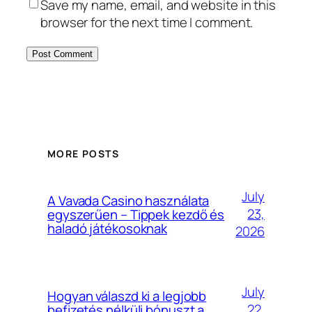
Save my name, email, and website in this
browser for the next time I comment.
MORE POSTS
July
A Vavada Casino használata
23,
egyszerűen – Tippek kezdő és
haladó játékosoknak
2026
July
Hogyan válaszd ki a legjobb
22,
befizetés nélküli bónuszt a