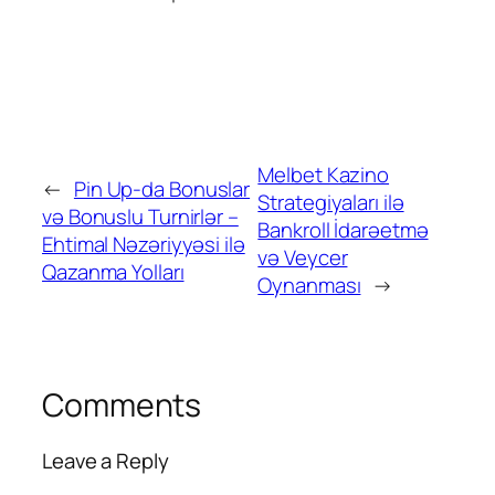
Melbet Kazino
←
Pin Up-da Bonuslar
Strategiyaları ilə
və Bonuslu Turnirlər –
Bankroll İdarəetmə
Ehtimal Nəzəriyyəsi ilə
və Veycer
Qazanma Yolları
Oynanması
→
Comments
Leave a Reply