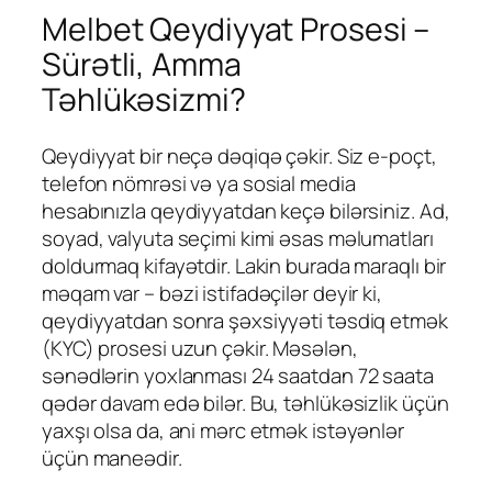
Melbet Qeydiyyat Prosesi –
Sürətli, Amma
Təhlükəsizmi?
Qeydiyyat bir neçə dəqiqə çəkir. Siz e-poçt,
telefon nömrəsi və ya sosial media
hesabınızla qeydiyyatdan keçə bilərsiniz. Ad,
soyad, valyuta seçimi kimi əsas məlumatları
doldurmaq kifayətdir. Lakin burada maraqlı bir
məqam var – bəzi istifadəçilər deyir ki,
qeydiyyatdan sonra şəxsiyyəti təsdiq etmək
(KYC) prosesi uzun çəkir. Məsələn,
sənədlərin yoxlanması 24 saatdan 72 saata
qədər davam edə bilər. Bu, təhlükəsizlik üçün
yaxşı olsa da, ani mərc etmək istəyənlər
üçün maneədir.