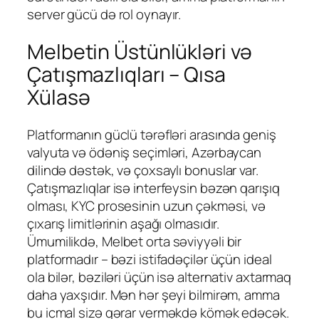
server gücü də rol oynayır.
Melbetin Üstünlükləri və
Çatışmazlıqları – Qısa
Xülasə
Platformanın güclü tərəfləri arasında geniş
valyuta və ödəniş seçimləri, Azərbaycan
dilində dəstək, və çoxsaylı bonuslar var.
Çatışmazlıqlar isə interfeysin bəzən qarışıq
olması, KYC prosesinin uzun çəkməsi, və
çıxarış limitlərinin aşağı olmasıdır.
Ümumilikdə, Melbet orta səviyyəli bir
platformadır – bəzi istifadəçilər üçün ideal
ola bilər, bəziləri üçün isə alternativ axtarmaq
daha yaxşıdır. Mən hər şeyi bilmirəm, amma
bu icmal sizə qərar verməkdə kömək edəcək.