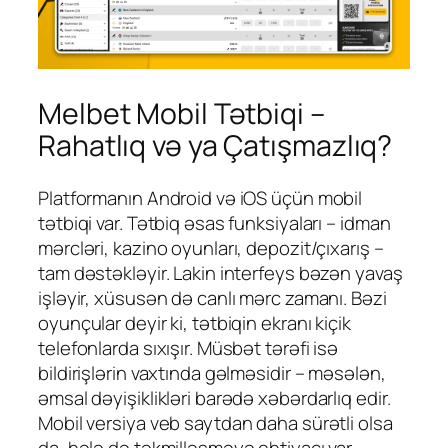
Melbet Mobil Tətbiqi –
Rahatlıq və ya Çatışmazlıq?
Platformanın Android və iOS üçün mobil
tətbiqi var. Tətbiq əsas funksiyaları – idman
mərcləri, kazino oyunları, depozit/çıxarış –
tam dəstəkləyir. Lakin interfeys bəzən yavaş
işləyir, xüsusən də canlı mərc zamanı. Bəzi
oyunçular deyir ki, tətbiqin ekranı kiçik
telefonlarda sıxışır. Müsbət tərəfi isə
bildirişlərin vaxtında gəlməsidir – məsələn,
əmsal dəyişiklikləri barədə xəbərdarlıq edir.
Mobil versiya veb saytdan daha sürətli olsa