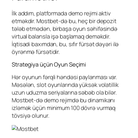
İlk addım, platformada demo rejimi aktiv
etməkdir. Mostbet-də bu, heç bir depozit
tələb etmədən, birbaşa oyun səhifəsində
virtual balansla işə başlamaq deməkdir.
İqtisadi baxımdan, bu, sıfır fürsət dəyəri ilə
öyrənmə fürsətidir.
Strategiya üçün Oyun Seçimi
Hər oyunun fərqli həndəsi paylanması var.
Məsələn, slot oyunlarında yüksək volatillik
uzun uduzma seriyalarına səbəb ola bilər.
Mostbet-də demo rejimdə bu dinamikanı
izləmək üçün minimum 100 dövrə vurmaq
tövsiyə olunur.