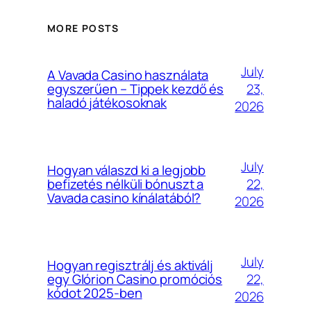
MORE POSTS
July
A Vavada Casino használata
23,
egyszerűen – Tippek kezdő és
haladó játékosoknak
2026
July
Hogyan válaszd ki a legjobb
22,
befizetés nélküli bónuszt a
Vavada casino kínálatából?
2026
July
Hogyan regisztrálj és aktiválj
22,
egy Glórion Casino promóciós
kódot 2025-ben
2026