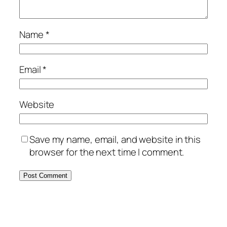
Name
*
Email
*
Website
Save my name, email, and website in this
browser for the next time I comment.