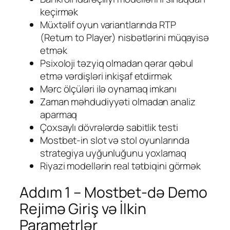
keçirmək
Müxtəlif oyun variantlarında RTP
(Return to Player) nisbətlərini müqayisə
etmək
Psixoloji təzyiq olmadan qərar qəbul
etmə vərdişləri inkişaf etdirmək
Mərc ölçüləri ilə oynamaq imkanı
Zaman məhdudiyyəti olmadan analiz
aparmaq
Çoxsaylı dövrələrdə sabitlik testi
Mostbet-in slot və stol oyunlarında
strategiya uyğunluğunu yoxlamaq
Riyazi modellərin real tətbiqini görmək
Addım 1 – Mostbet-də Demo
Rejimə Giriş və İlkin
Parametrlər