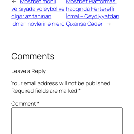
←
Mostbet mobil
Mostbet Platforması
versiyada voleybol və
haqqında Hərtərəfli
digər az tanınan
İcmal – Qeydiyyatdan
idman növlərinə mərc
Çıxarışa Qədər
→
Comments
Leave a Reply
Your email address will not be published.
Required fields are marked
*
Comment
*