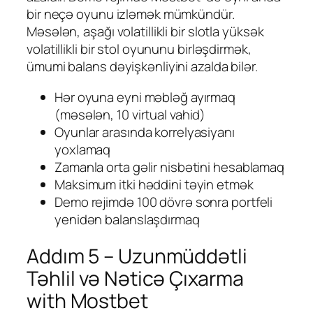
bir neçə oyunu izləmək mümkündür.
Məsələn, aşağı volatillikli bir slotla yüksək
volatillikli bir stol oyununu birləşdirmək,
ümumi balans dəyişkənliyini azalda bilər.
Hər oyuna eyni məbləğ ayırmaq
(məsələn, 10 virtual vahid)
Oyunlar arasında korrelyasiyanı
yoxlamaq
Zamanla orta gəlir nisbətini hesablamaq
Maksimum itki həddini təyin etmək
Demo rejimdə 100 dövrə sonra portfeli
yenidən balanslaşdırmaq
Addım 5 – Uzunmüddətli
Təhlil və Nəticə Çıxarma
with Mostbet