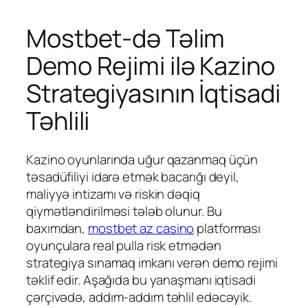
Mostbet-də Təlim
Demo Rejimi ilə Kazino
Strategiyasının İqtisadi
Təhlili
Kazino oyunlarında uğur qazanmaq üçün
təsadüfiliyi idarə etmək bacarığı deyil,
maliyyə intizamı və riskin dəqiq
qiymətləndirilməsi tələb olunur. Bu
baxımdan,
mostbet az casino
platforması
oyunçulara real pulla risk etmədən
strategiya sınamaq imkanı verən demo rejimi
təklif edir. Aşağıda bu yanaşmanı iqtisadi
çərçivədə, addım-addım təhlil edəcəyik.