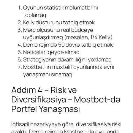
Oyunun statistik məlumatlarını
toplamaq
Kelly düsturunu tətbiq etmək
Mərc ölçüsünü real büdcəyə
uyğunlaşdırmaq (məsələn, 1/4 Kelly)
Demo rejimdə 50 dövrə tətbiq etmək
Nəticələri qeydə almaq
Strategiyanın davamlılığını yoxlamaq
Mostbet-in müxtəlif oyunlarında eyni
yanaşmanı sınamaq
Addım 4 – Risk və
Diversifikasiya – Mostbet-də
Portfel Yanaşması
İqtisadi nəzəriyyəyə görə, diversifikasiya riski
azaldır. Demo rejimdə Mostbet-də eyni anda