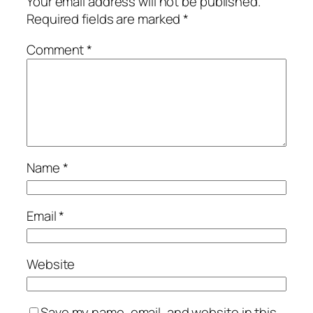
Your email address will not be published.
Required fields are marked
*
Comment
*
Name
*
Email
*
Website
Save my name, email, and website in this