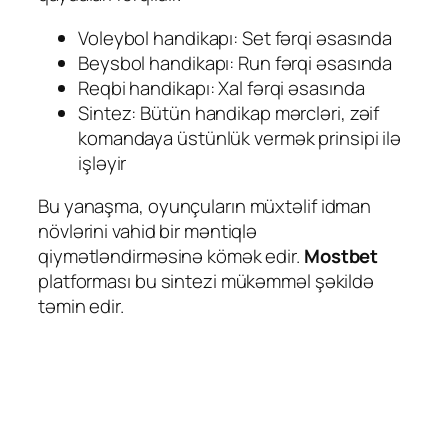
Voleybol handikapı: Set fərqi əsasında
Beysbol handikapı: Run fərqi əsasında
Reqbi handikapı: Xal fərqi əsasında
Sintez: Bütün handikap mərcləri, zəif
komandaya üstünlük vermək prinsipi ilə
işləyir
Bu yanaşma, oyunçuların müxtəlif idman
növlərini vahid bir məntiqlə
qiymətləndirməsinə kömək edir.
Mostbet
platforması bu sintezi mükəmməl şəkildə
təmin edir.