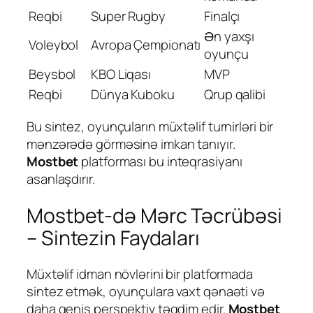
Reqbi
Super Rugby
Finalçı
Ən yaxşı
Voleybol
Avropa Çempionatı
oyunçu
Beysbol
KBO Liqası
MVP
Reqbi
Dünya Kuboku
Qrup qalibi
Bu sintez, oyunçuların müxtəlif turnirləri bir
mənzərədə görməsinə imkan tanıyır.
Mostbet
platforması bu inteqrasiyanı
asanlaşdırır.
Mostbet-də Mərc Təcrübəsi
– Sintezin Faydaları
Müxtəlif idman növlərini bir platformada
sintez etmək, oyunçulara vaxt qənaəti və
daha geniş perspektiv təqdim edir.
Mostbet