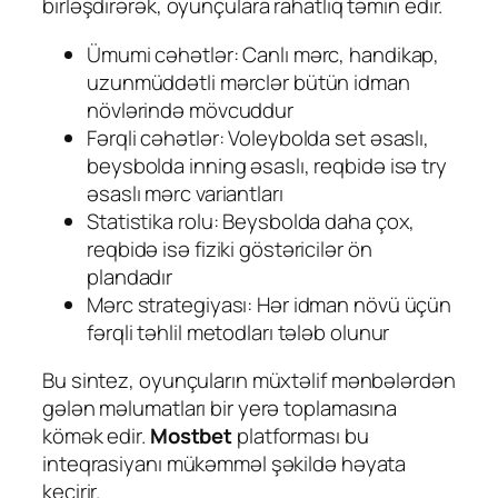
birləşdirərək, oyunçulara rahatlıq təmin edir.
Ümumi cəhətlər: Canlı mərc, handikap,
uzunmüddətli mərclər bütün idman
növlərində mövcuddur
Fərqli cəhətlər: Voleybolda set əsaslı,
beysbolda inning əsaslı, reqbidə isə try
əsaslı mərc variantları
Statistika rolu: Beysbolda daha çox,
reqbidə isə fiziki göstəricilər ön
plandadır
Mərc strategiyası: Hər idman növü üçün
fərqli təhlil metodları tələb olunur
Bu sintez, oyunçuların müxtəlif mənbələrdən
gələn məlumatları bir yerə toplamasına
kömək edir.
Mostbet
platforması bu
inteqrasiyanı mükəmməl şəkildə həyata
keçirir.