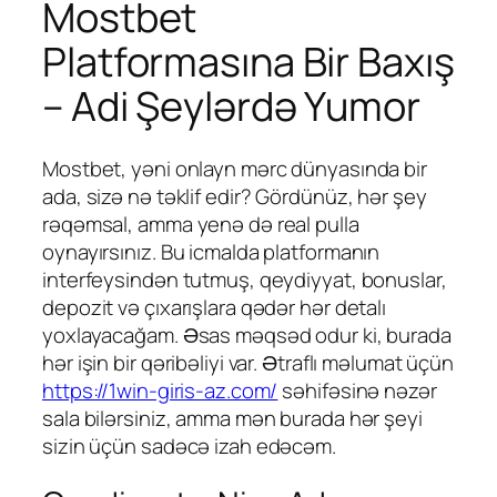
Mostbet
Platformasına Bir Baxış
– Adi Şeylərdə Yumor
Mostbet, yəni onlayn mərc dünyasında bir
ada, sizə nə təklif edir? Gördünüz, hər şey
rəqəmsal, amma yenə də real pulla
oynayırsınız. Bu icmalda platformanın
interfeysindən tutmuş, qeydiyyat, bonuslar,
depozit və çıxarışlara qədər hər detalı
yoxlayacağam. Əsas məqsəd odur ki, burada
hər işin bir qəribəliyi var. Ətraflı məlumat üçün
https://1win-giris-az.com/
səhifəsinə nəzər
sala bilərsiniz, amma mən burada hər şeyi
sizin üçün sadəcə izah edəcəm.