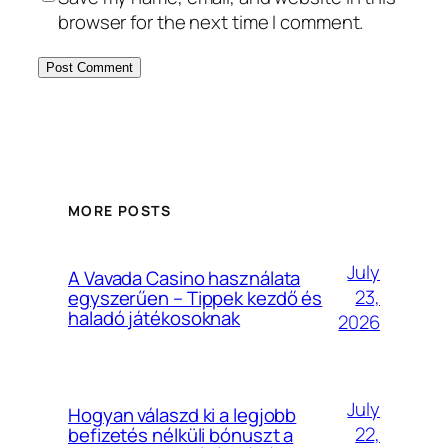
browser for the next time I comment.
MORE POSTS
July
A Vavada Casino használata
23,
egyszerűen – Tippek kezdő és
haladó játékosoknak
2026
July
Hogyan válaszd ki a legjobb
22,
befizetés nélküli bónuszt a