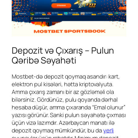
Depozit və Çıxarış – Pulun
Qəribə Səyahəti
Mostbet-də depozit qoymaq asandır: kart,
elektron pul kisələri, hətta kriptovalyuta.
Amma çıxarış zamanı bir az gözləməli ola
bilərsiniz. Gördünüz, pulu qoyanda dərhal
hesaba düşür, amma çıxaranda “Emal olunur”
yazısı görünür. Sanki pulun səyahətə çıxması
üçün vizə lazımdır. Azərbaycan manatı ilə
depozit qoymaq mümkündür, bu da
yerli
oyunçular üçün rahatdır. Minimum depozit