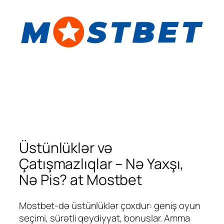
Üstünlüklər və
Çatışmazlıqlar – Nə Yaxşı,
Nə Pis? at Mostbet
Mostbet-də üstünlüklər çoxdur: geniş oyun
seçimi, sürətli qeydiyyat, bonuslar. Amma