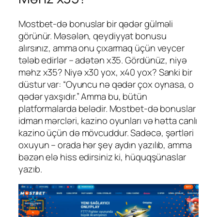
Mostbet-də bonuslar bir qədər gülməli
görünür. Məsələn, qeydiyyat bonusu
alırsınız, amma onu çıxarmaq üçün veycer
tələb edirlər – adətən x35. Gördünüz, niyə
məhz x35? Niyə x30 yox, x40 yox? Sanki bir
düstur var: “Oyuncu nə qədər çox oynasa, o
qədər yaxşıdır.” Amma bu, bütün
platformalarda belədir. Mostbet-də bonuslar
idman mərcləri, kazino oyunları və hətta canlı
kazino üçün də mövcuddur. Sadəcə, şərtləri
oxuyun – orada hər şey aydın yazılıb, amma
bəzən elə hiss edirsiniz ki, hüquqşünaslar
yazıb.