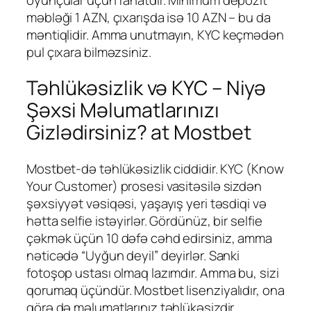
məbləği 1 AZN, çıxarışda isə 10 AZN – bu da
məntiqlidir. Amma unutmayın, KYC keçmədən
pul çıxara bilməzsiniz.
Təhlükəsizlik və KYC – Niyə
Şəxsi Məlumatlarınızı
Gizlədirsiniz? at Mostbet
Mostbet-də təhlükəsizlik ciddidir. KYC (Know
Your Customer) prosesi vasitəsilə sizdən
şəxsiyyət vəsiqəsi, yaşayış yeri təsdiqi və
hətta selfie istəyirlər. Gördünüz, bir selfie
çəkmək üçün 10 dəfə cəhd edirsiniz, amma
nəticədə “Uyğun deyil” deyirlər. Sanki
fotoşop ustası olmaq lazımdır. Amma bu, sizi
qorumaq üçündür. Mostbet lisenziyalıdır, ona
görə də məlumatlarınız təhlükəsizdir.