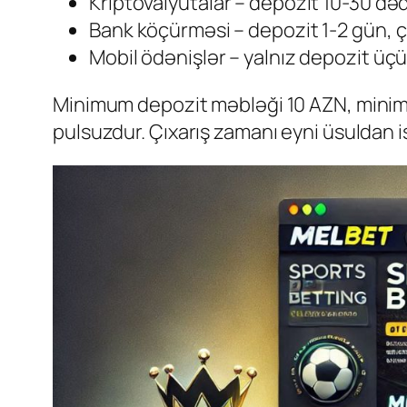
Kriptovalyutalar – depozit 10-30 dəqi
Bank köçürməsi – depozit 1-2 gün, çı
Mobil ödənişlər – yalnız depozit üçü
Minimum depozit məbləği 10 AZN, minimum 
pulsuzdur. Çıxarış zamanı eyni üsuldan i