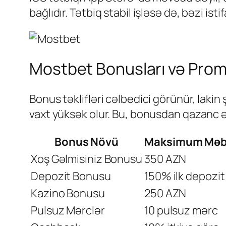
bağlıdır. Tətbiq stabil işləsə də, bəzi istif
Mostbet Bonusları və Promo
Bonus təklifləri cəlbedici görünür, laki
vaxt yüksək olur. Bu, bonusdan qazanc əl
Bonus Növü
Maksimum Məb
Xoş Gəlmisiniz Bonusu
350 AZN
Depozit Bonusu
150% ilk depozit
Kazino Bonusu
250 AZN
Pulsuz Mərclər
10 pulsuz mərc