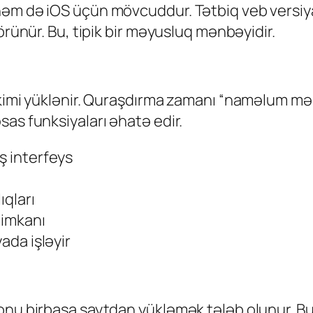
əm də iOS üçün mövcuddur. Tətbiq veb versiyaya
örünür. Bu, tipik bir məyusluq mənbəyidir.
 kimi yüklənir. Quraşdırma zamanı “naməlum mən
as funksiyaları əhatə edir.
ş interfeys
ıqları
 imkanı
ada işləyir
nu birbaşa saytdan yükləmək tələb olunur. Bu, 