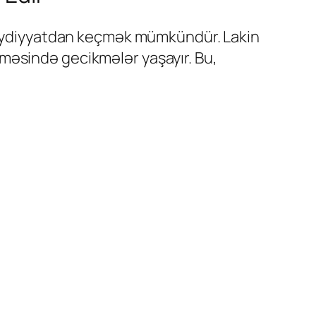
 qeydiyyatdan keçmək mümkündür. Lakin
məsində gecikmələr yaşayır. Bu,