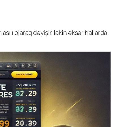
ılı olaraq dəyişir, lakin əksər hallarda