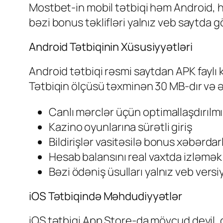
Mostbet-in mobil tətbiqi həm Android, h
bəzi bonus təklifləri yalnız veb saytda g
Android Tətbiqinin Xüsusiyyətləri
Android tətbiqi rəsmi saytdan APK faylı
Tətbiqin ölçüsü təxminən 30 MB-dır və əs
Canlı mərclər üçün optimallaşdırılmı
Kazino oyunlarına sürətli giriş
Bildirişlər vasitəsilə bonus xəbərdarl
Hesab balansını real vaxtda izləmək
Bəzi ödəniş üsulları yalnız veb versiy
iOS Tətbiqində Məhdudiyyətlər
iOS tətbiqi App Store-da mövcud deyil, o