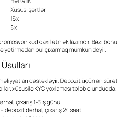
Həftəlik
Xüsusi şərtlər
15x
5x
 promosyon kod daxil etmək lazımdır. Bəzi bon
erinə yetirmədən pul çıxarmaq mümkün deyil.
Üsulları
yyatları dəstəkləyir. Depozit üçün ən sürətli ü
bilər, xüsusilə KYC yoxlaması tələb olunduqda.
rhal, çıxarış 1-3 iş günü
 – depozit dərhal, çıxarış 24 saat