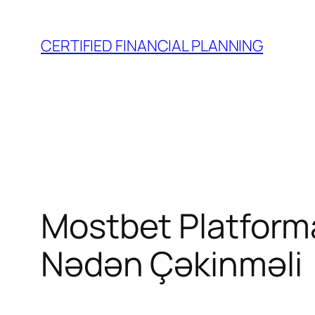
Skip
to
CERTIFIED FINANCIAL PLANNING
content
Mostbet Platforma
Nədən Çəkinməli