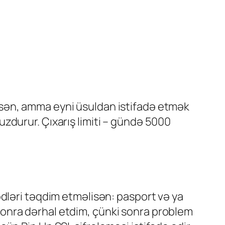
sən, amma eyni üsuldan istifadə etmək
zdurur. Çıxarış limiti – gündə 5000
ədləri təqdim etməlisən: pasport və ya
onra dərhal etdim, çünki sonra problem