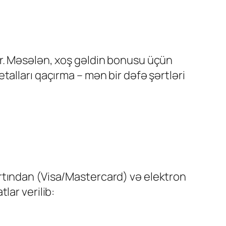
ır. Məsələn, xoş gəldin bonusu üçün
alları qaçırma – mən bir dəfə şərtləri
rtından (Visa/Mastercard) və elektron
lar verilib: