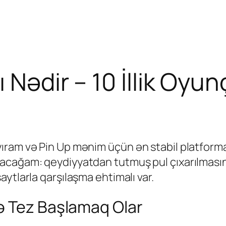
ı Nədir – 10 İllik Oy
ram və Pin Up mənim üçün ən stabil platformala
acağam: qeydiyyatdan tutmuş pul çıxarılmasın
aytlarla qarşılaşma ehtimalı var.
ə Tez Başlamaq Olar