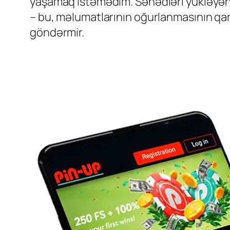
yaşamaq istəmədim. Sənədləri yükləyəndə
– bu, məlumatlarının oğurlanmasının qar
göndərmir.