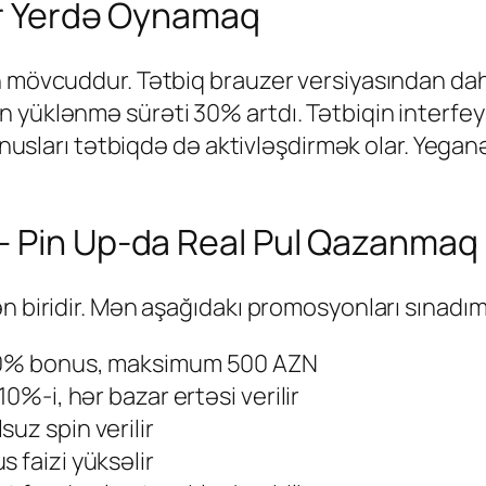
Hər Yerdə Oynamaq
mövcuddur. Tətbiq brauzer versiyasından daha sü
 yüklənmə sürəti 30% artdı. Tətbiqin interfeys
Bonusları tətbiqdə də aktivləşdirmək olar. Yega
– Pin Up-da Real Pul Qazanmaq
n biridir. Mən aşağıdakı promosyonları sınadım
100% bonus, maksimum 500 AZN
0%-i, hər bazar ertəsi verilir
uz spin verilir
 faizi yüksəlir