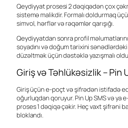
Qeydiyyat prosesi 2 dəqiqədən çox çəkm
sistemə malikdir. Formalı doldurmaq üçün
simvol, hərflər və rəqəmlər qarışığı.
Qeydiyyatdan sonra profil məlumatların
soyadını və doğum tarixini sənədlərdəki
düzəltmək üçün dəstəklə yazışmalı old
Giriş və Təhlükəsizlik – Pi
Giriş üçün e-poçt və şifrədən istifadə ed
oğurluqdan qoruyur. Pin Up SMS və ya e-p
proses 1 dəqiqə çəkir. Heç vaxt şifrəni
bloklandı.