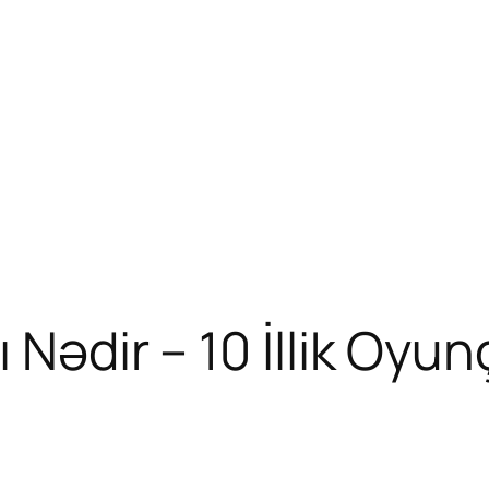
ı Nədir – 10 İllik Oy