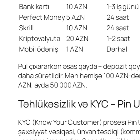
Bank kartı
10 AZN
1-3 iş günü
Perfect Money
5 AZN
24 saat
Skrill
10 AZN
24 saat
Kriptovalyuta
20 AZN
1-2 saat
Mobil ödəniş
1 AZN
Dərhal
Pul çıxararkən əsas qayda – depozit qo
daha sürətlidir. Mən həmişə 100 AZN-dən
AZN, ayda 50 000 AZN.
Təhlükəsizlik və KYC – Pin
KYC (Know Your Customer) prosesi Pin Up
şəxsiyyət vəsiqəsi, ünvan təsdiqi (kom