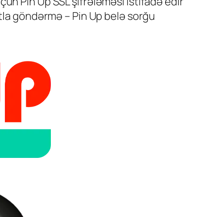
ün Pin Up SSL şifrələməsi istifadə edir
çtla göndərmə – Pin Up belə sorğu