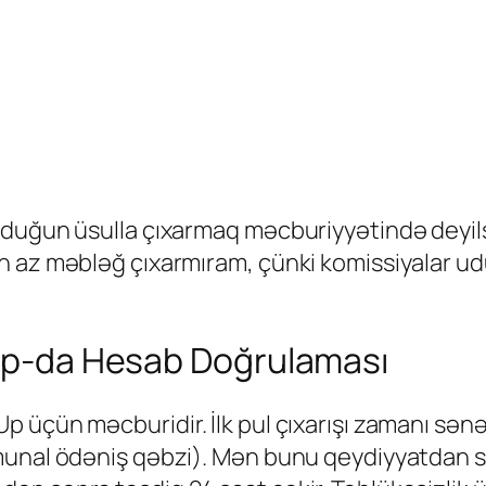
yduğun üsulla çıxarmaq məcburiyyətində deyil
 az məbləğ çıxarmıram, çünki komissiyalar udu
 Up-da Hesab Doğrulaması
 üçün məcburidir. İlk pul çıxarışı zamanı sən
munal ödəniş qəbzi). Mən bunu qeydiyyatdan s