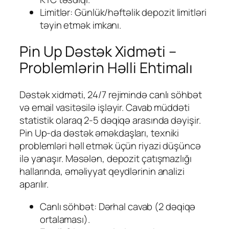
Limitlər: Günlük/həftəlik depozit limitləri
təyin etmək imkanı.
Pin Up Dəstək Xidməti –
Problemlərin Həlli Ehtimalı
Dəstək xidməti, 24/7 rejimində canlı söhbət
və email vasitəsilə işləyir. Cavab müddəti
statistik olaraq 2-5 dəqiqə arasında dəyişir.
Pin Up-da dəstək əməkdaşları, texniki
problemləri həll etmək üçün riyazi düşüncə
ilə yanaşır. Məsələn, depozit çatışmazlığı
hallarında, əməliyyat qeydlərinin analizi
aparılır.
Canlı söhbət: Dərhal cavab (2 dəqiqə
ortalaması).