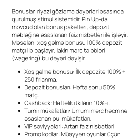
Bonuslar, riyazi gözləmə dəyərləri əsasında
qurulmuş stimul sistemidir. Pin Up-da
mövcud olan bonus paketləri, depozit
məbləğinə əsaslanan faiz nisbətləri ilə işləyir.
Məsələn, xoş gəlmə bonusu 100% depozit
matçı ilə başlayır, lakin mərc tələbləri
(wagering) bu dəyəri dəyişir.
Xoş gəlmə bonusu: İlk depozitə 100% +
250 fırlanma.
Depozit bonusları: Həftə sonu 50%
matç.
Cashback: Həftəlik itkilərin 10%-i.
Turnir mükafatları: Ümumi mərc həcminə
əsaslanan pul mükafatları.
VIP səviyyələri: Artan faiz nisbətləri.
Promo kodlar: Müəyyən oyunlar üçün