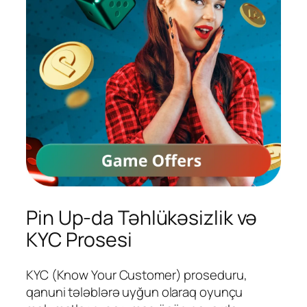
Pin Up-da Təhlükəsizlik və
KYC Prosesi
KYC (Know Your Customer) proseduru,
qanuni tələblərə uyğun olaraq oyunçu