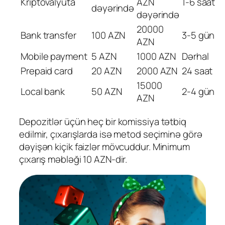
Kriptovalyuta
AZN
1-6 saat
dəyərində
dəyərində
20000
Bank transfer
100 AZN
3-5 gün
AZN
Mobile payment
5 AZN
1000 AZN
Dərhal
Prepaid card
20 AZN
2000 AZN
24 saat
15000
Local bank
50 AZN
2-4 gün
AZN
Depozitlər üçün heç bir komissiya tətbiq
edilmir, çıxarışlarda isə metod seçiminə görə
dəyişən kiçik faizlər mövcuddur. Minimum
çıxarış məbləği 10 AZN-dir.