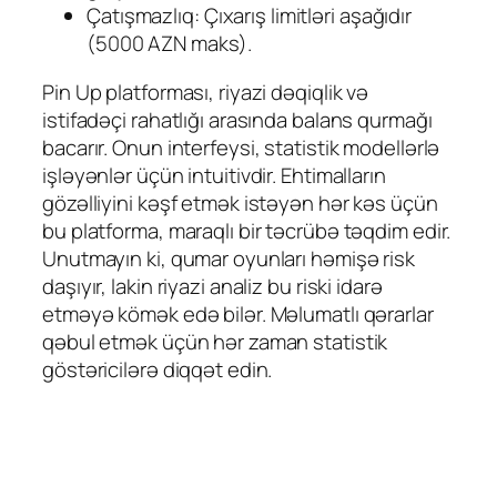
Çatışmazlıq: Çıxarış limitləri aşağıdır
(5000 AZN maks).
Pin Up platforması, riyazi dəqiqlik və
istifadəçi rahatlığı arasında balans qurmağı
bacarır. Onun interfeysi, statistik modellərlə
işləyənlər üçün intuitivdir. Ehtimalların
gözəlliyini kəşf etmək istəyən hər kəs üçün
bu platforma, maraqlı bir təcrübə təqdim edir.
Unutmayın ki, qumar oyunları həmişə risk
daşıyır, lakin riyazi analiz bu riski idarə
etməyə kömək edə bilər. Məlumatlı qərarlar
qəbul etmək üçün hər zaman statistik
göstəricilərə diqqət edin.