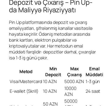
Depozit və Çıxarış – Pin Up-
da Maliyyə Riyaziyyatı
Pin Up platformasında depozit və çıxarış
əməliyyatları, şifrələnmiş kanallar vasitəsilə
həyata keçirilir. Ödəniş metodları arasında
bank kartları, elektron pulqabılar və
kriptovalyutalar var. Hər metodun emal
müddəti fərqlidir: depozitlər dərhal, çıxarışlar
isə 1-3 iş günü çəkir.
Min
Max
Emal
Metod
Depozit
Çıxarış
Müddəti
Visa/Mastercard
10 AZN
5000 AZN
1-3 gün
10000
E-wallet (Skrill)
10 AZN
24 saat
AZN
50000
50 AZN