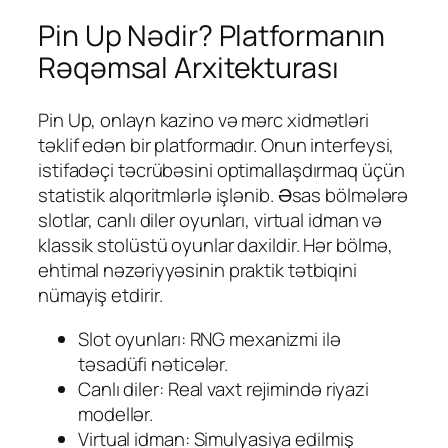
Pin Up Nədir? Platformanın
Rəqəmsal Arxitekturası
Pin Up, onlayn kazino və mərc xidmətləri
təklif edən bir platformadır. Onun interfeysi,
istifadəçi təcrübəsini optimallaşdırmaq üçün
statistik alqoritmlərlə işlənib. Əsas bölmələrə
slotlar, canlı diler oyunları, virtual idman və
klassik stolüstü oyunlar daxildir. Hər bölmə,
ehtimal nəzəriyyəsinin praktik tətbiqini
nümayiş etdirir.
Slot oyunları: RNG mexanizmi ilə
təsadüfi nəticələr.
Canlı diler: Real vaxt rejimində riyazi
modellər.
Virtual idman: Simulyasiya edilmiş