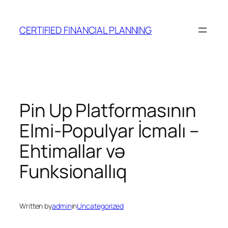
Skip
to
CERTIFIED FINANCIAL PLANNING
content
Pin Up Platformasının
Elmi-Populyar İcmalı –
Ehtimallar və
Funksionallıq
Written by
admin
in
Uncategorized