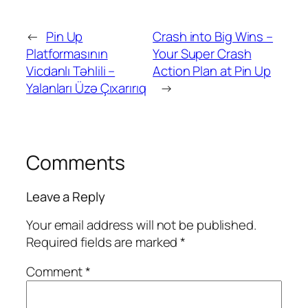
←
Pin Up
Crash into Big Wins –
Platformasının
Your Super Crash
Vicdanlı Təhlili –
Action Plan at Pin Up
Yalanları Üzə Çıxarırıq
→
Comments
Leave a Reply
Your email address will not be published.
Required fields are marked
*
Comment
*