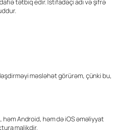
fiə tətbiq edir. İstifadəçi adı və şifrə
uddur.
vləşdirməyi məsləhət görürəm, çünki bu,
pp, həm Android, həm də iOS əməliyyat
ktura malikdir.