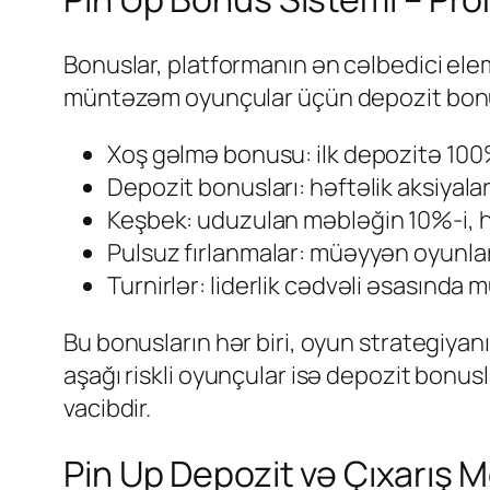
Bonuslar, platformanın ən cəlbedici elem
müntəzəm oyunçular üçün depozit bonusla
Xoş gəlmə bonusu: ilk depozitə 1
Depozit bonusları: həftəlik aksiyala
Keşbek: uduzulan məbləğin 10%-i, h
Pulsuz fırlanmalar: müəyyən oyunlar
Turnirlər: liderlik cədvəli əsasında m
Bu bonusların hər biri, oyun strategiyan
aşağı riskli oyunçular isə depozit bonus
vacibdir.
Pin Up Depozit və Çıxarış Me