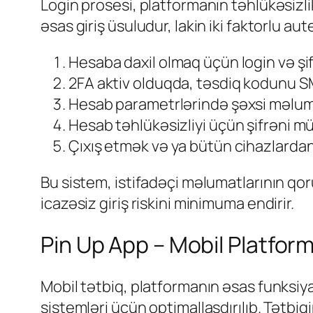
Login prosesi, platformanın təhlükəsizlik 
əsas giriş üsuludur, lakin iki faktorlu a
Hesaba daxil olmaq üçün login və şifr
2FA aktiv olduqda, təsdiq kodunu SM
Hesab parametrlərində şəxsi məluma
Hesab təhlükəsizliyi üçün şifrəni mü
Çıxış etmək və ya bütün cihazlardan 
Bu sistem, istifadəçi məlumatlarının qo
icazəsiz giriş riskini minimuma endirir.
Pin Up App – Mobil Platform
Mobil tətbiq, platformanın əsas funksiy
sistemləri üçün optimallaşdırılıb. Tətbiqi