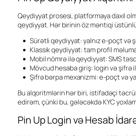
Qeydiyyat prosesi, platformaya daxil olm
qeydiyyat. Hər birinin öz məntiqi üstünlük
Sürətli qeydiyyat: yalnız e-poçt və ş
Klassik qeydiyyat: tam profil məlumat
Mobil nömrə ilə qeydiyyat: SMS təsdiqi
Mövcud hesaba giriş: login və şifrə i
Şifrə bərpa mexanizmi: e-poçt və ya 
Bu alqoritmlərin hər biri, istifadəçi təc
edirəm, çünki bu, gələcəkdə KYC yoxlama
Pin Up Login və Hesab İdar