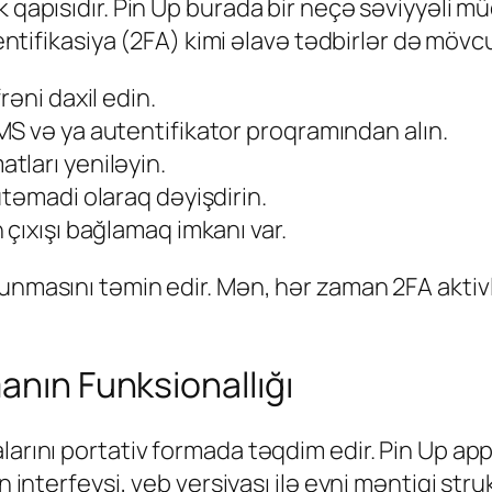
qapısıdır. Pin Up burada bir neçə səviyyəli müda
utentifikasiya (2FA) kimi əlavə tədbirlər də mövc
əni daxil edin.
S və ya autentifikator proqramından alın.
tları yeniləyin.
təmadi olaraq dəyişdirin.
çıxışı bağlamaq imkanı var.
runmasını təmin edir. Mən, hər zaman 2FA akti
anın Funksionallığı
alarını portativ formada təqdim edir. Pin Up a
n interfeysi, veb versiyası ilə eyni məntiqi stru