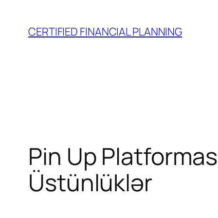
Skip
to
CERTIFIED FINANCIAL PLANNING
content
Pin Up Platforması
Üstünlüklər