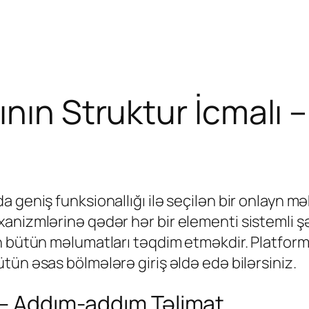
nın Struktur İcmalı –
 geniş funksionallığı ilə seçilən bir onlayn m
anizmlərinə qədər hər bir elementi sistemli ş
n bütün məlumatları təqdim etməkdir. Platform
tün əsas bölmələrə giriş əldə edə bilərsiniz.
 – Addım-addım Təlimat