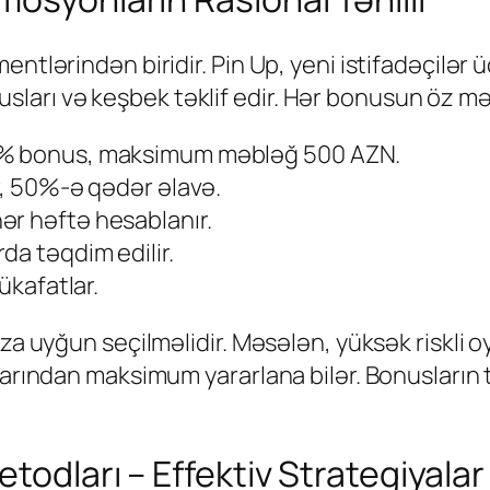
entlərindən biridir. Pin Up, yeni istifadəçilə
rı və keşbek təklif edir. Hər bonusun öz mənti
00% bonus, maksimum məbləğ 500 AZN.
r, 50%-ə qədər əlavə.
ər həftə hesablanır.
da təqdim edilir.
ükafatlar.
ıza uyğun seçilməlidir. Məsələn, yüksək riskli 
larından maksimum yararlana bilər. Bonusların 
todları – Effektiv Strategiyalar